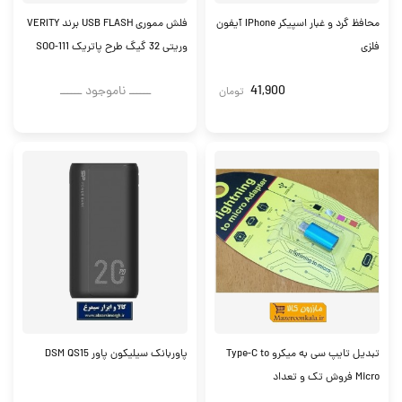
محافظ گرد و غبار اسپیکر IPhone آیفون
فلش مموری USB FLASH برند VERITY
فلزی
وریتی 32 گیگ طرح پاتریک SOO-111
41,900
ــــــ ناموجود ــــــ
تومان
تبدیل تایپ سی به میکرو Type-C to
پاوربانک سیلیکون پاور DSM QS15
Micro فروش تک و تعداد