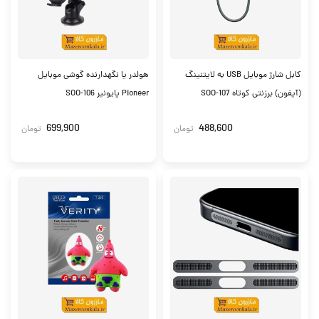
کابل شارژ موبایل USB به لایتنینگ
هولدر یا نگهدارنده گوشی موبایل
(آیفون) برزنتی کوتاه SOO-107
Pioneer پایونیر SOO-106
699,900
488,600
تومان
تومان