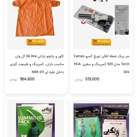
سر پیک شعله افکن تورچ کمپو Campo
کاور و پانچو بارانی All One آل وان
Torch مدل 920 کمپینگ و سفری HCA-
مناسب باران، کمپینگ و طبیعت گردی
024
داخل نقره ای NBK-011
964,600
519,000
تومان
تومان