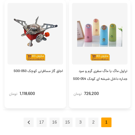
تراول ماگ یا ماگ سفری گرم و سرد
اجاق گاز مسافرتی کوچک SOO-050
جداره داخل شیشه ای کودک SOO-054
1,118,600
726,200
تومان
تومان
17
16
15
3
2
1