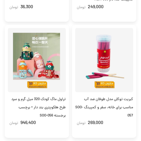
36,300
249,000
تومان
تومان
کبریت توکلی مدل طوفان ضد آب
تراول ماگ کودک 320 میل گرم و سرد
مناسب برای خانه، سفر و کمپینگ SOO-
طرح هلکوپتری بند دار + برچسب
057
برجسته SOO-056
946,400
269,000
تومان
تومان