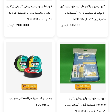
کاور لباس و پانچو بارانی نایلونی زرنگین
کاور لباس و پانچو بارانی نایلونی زرنگین
- دیپلمات مناسب باران، کمپینگ و
- بهمن مناسب باران و طبیعت کلاه دار
ماهیگیری کلاه دار NBK-007
تک و عمده NBK-006
200,000
415,000
تومان
تومان
بارونی نایلونی باران پوش پانچو
چسب و لنت برق Prestige پرستیژ برند
Poncho طبیعت گردی، کوهنوردی و
رازی SOO-085
کمپینگ کلاه دار NBK-003