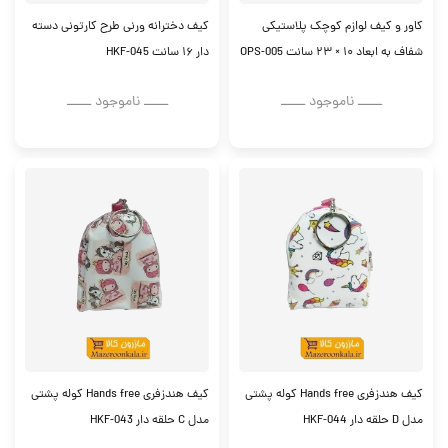
کاور و کیف لوازم کوچک پلاستیکی
کیف دخترانه ورنی طرح کارتونی دسته
شفاف به ابعاد ۱۰ × ۲۳ سانت OPS-005
دار ۱۶ سانت HKF-045
ــــــ ناموجود ــــــ
ــــــ ناموجود ــــــ
کیف هندزفری Hands free کوله پشتی
کیف هندزفری Hands free کوله پشتی
مدل D حلقه دار HKF-044
مدل C حلقه دار HKF-043