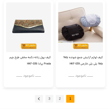
کیف لوازم آرایش جمع شونده Yely
کیف پول زنانه دکمه مخفی طرح چرم
Yely یلی یلی خارجی HKF-039
Prada پرادا HKF-036
ــــــ ناموجود ــــــ
ــــــ ناموجود ــــــ
3
2
1