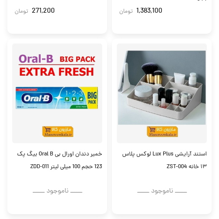
271,200
1,383,100
تومان
تومان
استند آرایشی Lux Plus لوکس پلاس
خمیر دندان اورال بی Oral B بیگ پک
۱۳ خانه ZST-004
123 حجم 100 میلی لیتر ZDD-011
ــــــ ناموجود ــــــ
ــــــ ناموجود ــــــ