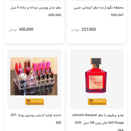
محفظه نگهدارنده عطر اتومایزر جیبی
عطر مدل وویس مردانه و زنانه 5 میل
SOO-045
SOO-047
455,000
227,500
تومان
تومان
اودو پرفیوم یا عطر Johnwin Banquet
استند لوازم آرایش رومیزی رویه ZST-
540 Rouge جان وین 100 میل SOO-
003
044