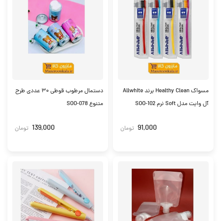
مسواک Healthy Clean برند Allwhite
دستمال مرطوب قوطی ۳۰ عددی طرح
آل وایت مدل Soft نرم SOO-102
متنوع SOO-078
139,000
91,000
تومان
تومان