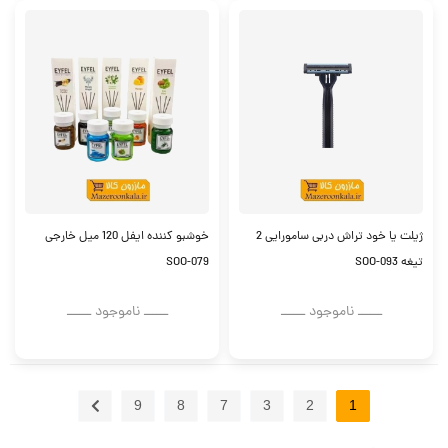
ژیلت یا خود تراش دربی سامورایی 2
خوشبو کننده ایفل 120 میل خارجی
تیغه SOO-093
SOO-079
ــــــ ناموجود ــــــ
ــــــ ناموجود ــــــ
9
8
7
3
2
1