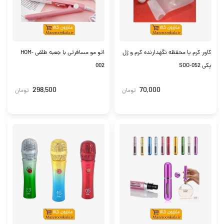
کاور کرم یا محفظه نگهدارنده کرم و ژل
اتو مو مسافرتی با جعبه طلقی HOM-
پکی SOO-052
002
298,500
70,000
تومان
تومان