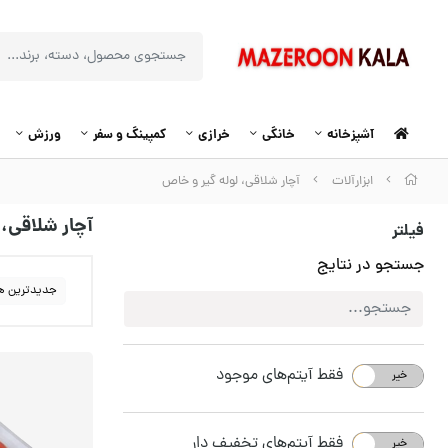
آشپزخانه
خانگی
خرازی
کمپینگ و سفر
ورزش
ابزارآلات
آچار شلاقی، لوله گیر و خاص
آچار شلاقی، 
فیلتر
جستجو در نتایج
جدیدترین ه
فقط آیتم‌های موجود
خیر
بله
فقط آیتم‌های تخفیف دار
خیر
بله