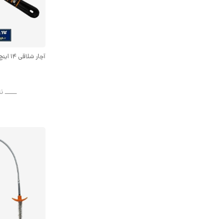
آچار شلاقی ۱۴ اینچ Bisso بیسو AAC-016
ــــــ ن