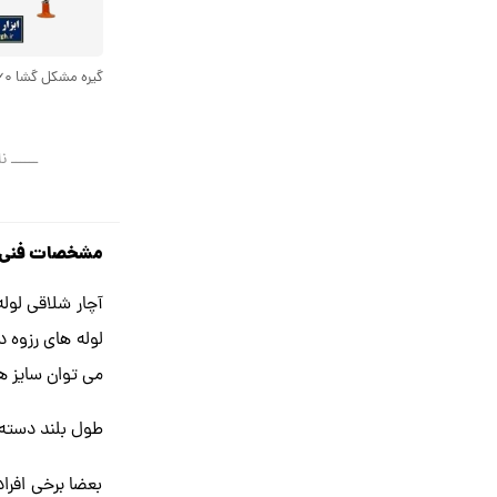
گیره مشکل گشا ۶۰ سانتی متر KGM-001
ــــــ ن
مشخصات فنی عم
لوله های رزوه د
می توان سایز ها
طول بلند دسته 
بعضا برخی افراد