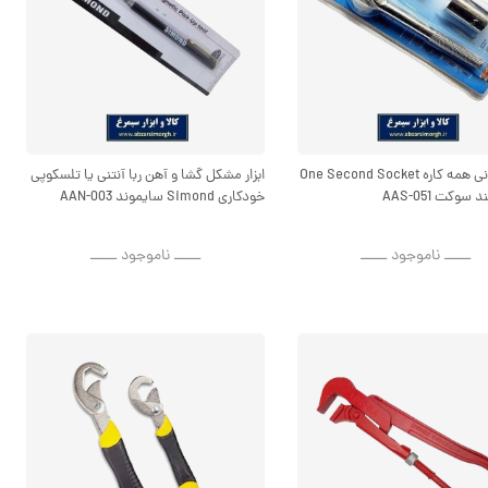
آچار سوزنی همه کاره One Second Socket
ابزار مشکل گشا و آهن ربا آنتنی یا تلسکوپی
وکت AAS-051
خودکاری Simond سایموند AAN-003
ــــــ ناموجود ــــــ
ــــــ ناموجود ــــــ