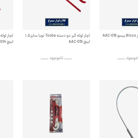
آچار لوله گیر دو دسته Tooba توبا سایز۱.۵
اینچ AAC-015
اینچ AAC-014
اموجود ــــــ
ــــــ ناموجود ــــــ