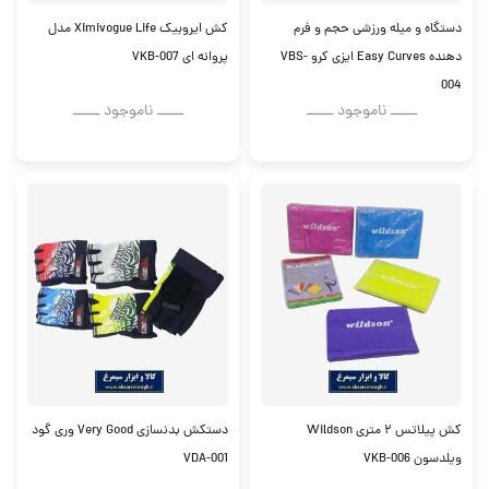
دستگاه و میله ورزشی حجم و فرم
کش ایروبیک Ximivogue Life مدل
دهنده Easy Curves ایزی کرو VBS-
پروانه ای VKB-007
004
ــــــ ناموجود ــــــ
ــــــ ناموجود ــــــ
کش پیلاتس ۲ متری Wildson
دستکش بدنسازی Very Good وری گود
ویلدسون VKB-006
VDA-001