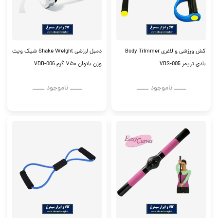
کش ورزشی و لاغری Body Trimmer
دمبل لرزشی Shake Weight شیک ویت
بادی تریمر VBS-005
وزن بانوان ۷۵۰ گرم VDB-006
ــــــ ناموجود ــــــ
ــــــ ناموجود ــــــ