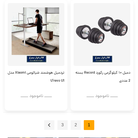
دمبل ۱۰ کیلوگرمی رکورد Record بسته
تردمیل هوشمند شیائومی Xiaomi مدل
2 عددی
U'revo U1
ــــــ ناموجود ــــــ
ــــــ ناموجود ــــــ
3
2
1