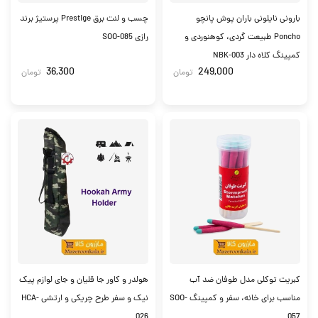
بارونی نایلونی باران پوش پانچو
چسب و لنت برق Prestige پرستیژ برند
Poncho طبیعت گردی، کوهنوردی و
رازی SOO-085
کمپینگ کلاه دار NBK-003
36,300
249,000
تومان
تومان
کبریت توکلی مدل طوفان ضد آب
هولدر و کاور جا قلیان و جای لوازم پیک
مناسب برای خانه، سفر و کمپینگ SOO-
نیک و سفر طرح چریکی و ارتشی HCA-
026
057