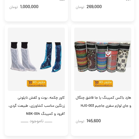
1,000,000
269,000
تومان
تومان
هارد باکس کمپینگ یا جا قاشق چنگال
کاور چکمه، بوت و کفش نایلونی
و جای لوازم سفری جاجیم HJG-003
زرنگین مناسب کشاورزی، طبیعت گردی،
آفرود و کمپینگ NBK-004
145,600
ــــــ ناموجود ــــــ
تومان