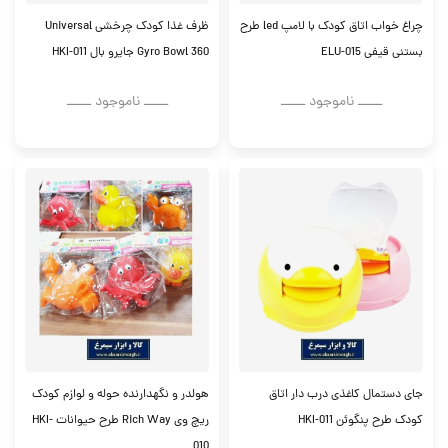
چراغ خواب اتاق کودک با لامپ led طرح
ظرف غذا کودک چرخشی Universal
بستنی قیفی ELU-015
Gyro Bowl 360 جایرو بال HKI-011
ــــــ ناموجود ــــــ
ــــــ ناموجود ــــــ
جای دستمال کاغذی درب دار اتاق
هولدر و نگهدارنده حوله و لوازم کودک
کودک طرح پنگوئن HKI-011
ریچ وی Rich Way طرح حیوانات HKI-
010