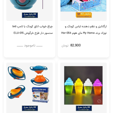
ارگانایزر و نظم دهنده لباس کودک و
چراغ خواب اتاق کودک با لامپ led
نوزاد برند My Home مای هوم Hor-054
سنسور دار طرح خرگوش ELU-015
82,900
ــــــ ناموجود ــــــ
تومان