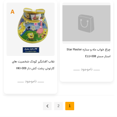
چراغ خواب ماه و ستاره Star Master
نقاب آفتابگیر کودک شخصیت های
استار مستر ELU-008
کارتونی پشت کش دار HKI-009
ــــــ ناموجود ــــــ
ــــــ ناموجود ــــــ
2
1