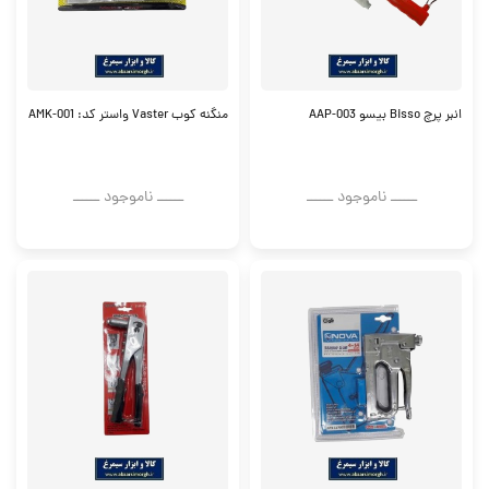
انبر پرچ Bisso بیسو AAP-003
منگنه کوب Vaster واستر کد: AMK-001
ــــــ ناموجود ــــــ
ــــــ ناموجود ــــــ