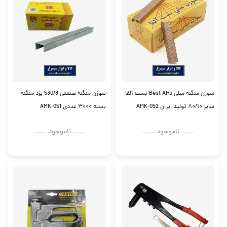
سوزن منگنه مبلی Best Alfa بست آلفا
سوزن منگنه صنعتی 530/8 یزد منگنه
سایز ۸۰/۱۰ تولید ایران AMK-052
بسته ۳۰۰۰ عددی AMK-051
ــــــ ناموجود ــــــ
ــــــ ناموجود ــــــ