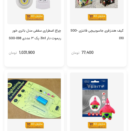
کیف هندزفری جاسوییچی فانتزی SOO-
چراغ اضطراری سقفی مدل باتری خور
010
ریموت دار 3in1 پک ۳ عددی SOO-098
1,031,900
77,400
تومان
تومان