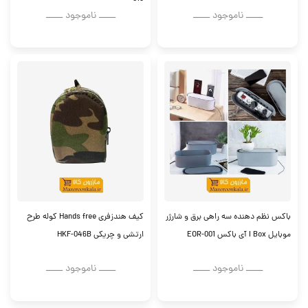
ــــــ ناموجود ــــــ
ــــــ ناموجود ــــــ
باکس نظم دهنده سه راهی برق و شارژر
کیف هندزفری Hands free کوله طرح
موبایل I Box آی باکس EOR-001
ارتشی و چریکی HKF-046B
ــــــ ناموجود ــــــ
ــــــ ناموجود ــــــ