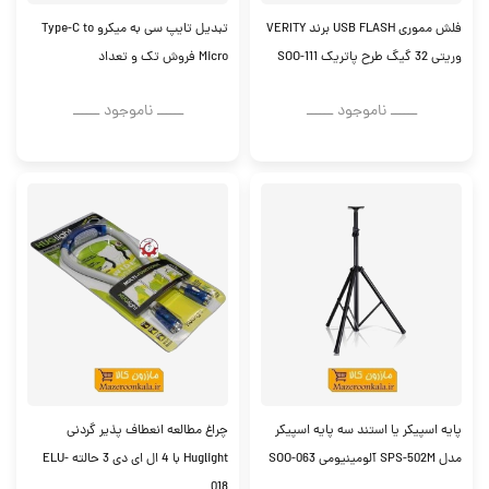
فلش مموری USB FLASH برند VERITY
تبدیل تایپ سی به میکرو Type-C to
وریتی 32 گیگ طرح پاتریک SOO-111
Micro فروش تک و تعداد
ــــــ ناموجود ــــــ
ــــــ ناموجود ــــــ
پایه اسپیکر یا استند سه پایه اسپیکر
چراغ مطالعه انعطاف پذیر گردنی
مدل SPS-502M آلومینیومی SOO-063
Huglight با 4 ال ای دی 3 حالته ELU-
018