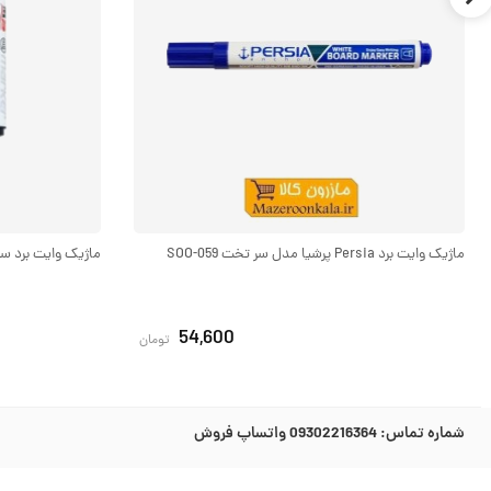
ماژیک وایت برد Persia پرشیا مدل سر تخت SOO-059
ماژیک وایت برد سر گرد 8
54,600
تومان
شماره تماس:
09302216364 واتساپ فروش