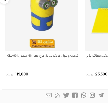
گ ۱/۱۶ جلد ساده رنگی انعطاف پذیر
قمقمه و لیوان کودک نی دار طرح Minions مینیون OLV-001
119,000
25,500
تومان
تومان