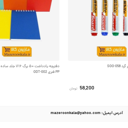
SOO-05
دفترچه یادداشت ۵۰ بر
PP فنری ODT-002
58,200
تومان
آدرس ایمیل: mazeroonkala@yahoo.com