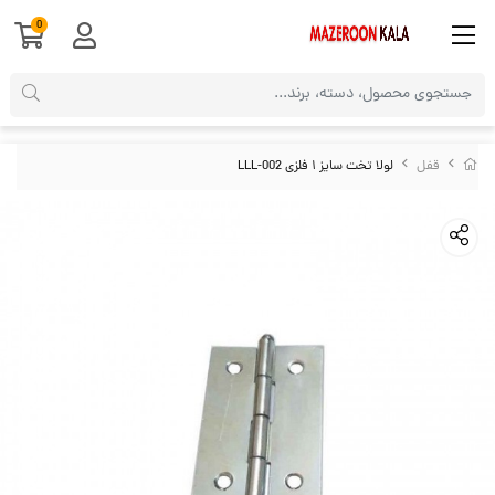
0
قفل
لولا تخت سایز ۱ فلزی LLL-002