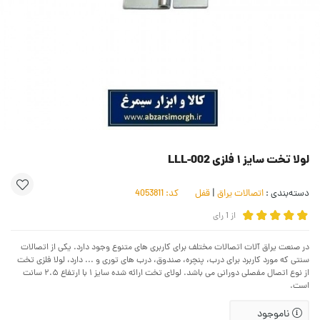
لولا تخت سایز ۱ فلزی LLL-002
دسته‌بندی :
اتصالات یراق
|
قفل
کد:
4053811
از
1
رای
در صنعت یراق آلات اتصالات مختلف برای کاربری های متنوع وجود دارد. یکی از اتصالات
سنتی که مورد کاربرد برای درب، پنچره، صندوق، درب های توری و ... دارد، لولا فلزی تخت
از نوع اتصال مفصلی دورانی می باشد. لولای تخت ارائه شده سایز ۱ با ارتفاع ۲.۵ سانت
است.
ناموجود