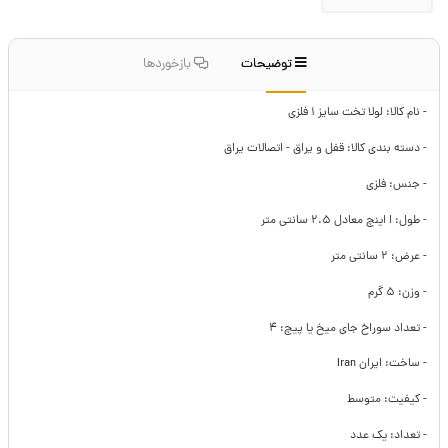
توضیحات
بازخوردها
- نام کالا: لولا تخت سایز ۱ فلزی
- دسته بندی کالا: قفل و یراق - اتصالات یراق
- جنس: فلزی
- طول: ا اینچ معادل ۲.۵ سانتی متر
- عرض: ۲ سانتی متر
- وزن: ۵ گرم
- تعداد سوراخ جای میخ یا پیچ: ۴
- ساخت: ایران Iran
- کیفیت: متوسط
- تعداد: یک عدد