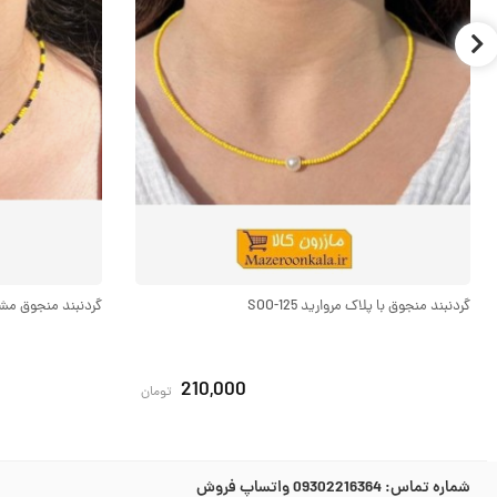
گردنبند منجوق با پلاک مروارید SOO-125
گردنبند منجوق مشکی و
210,000
تومان
شماره تماس:
09302216364 واتساپ فروش