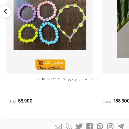
دستبند مرواریدی رنگی کودک SOO-116
69,900
138,60
تومان
تومان