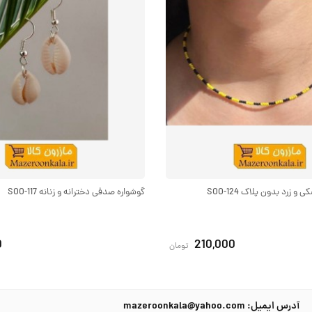
 زرد بدون پلاک SOO-124
گوشواره صدفی دخترانه و زنانه SOO-117
0
210,000
تومان
آدرس ایمیل: mazeroonkala@yahoo.com