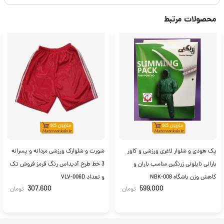
محصولات مرتبط
پک هودی و شلوار لاغری ورزشی و کاور
شورت و شلوارک ورزشی مردانه و پسرانه
بارانی نایلونی زرنگین مناسب باران و
3 خط طرح آدیداس رنگ قرمز فروش تک
کاهش وزن باشگاه NBK-008
و تعداد VLV-006D
307,600
599,000
تومان
تومان