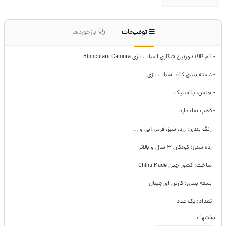
توضیحات
بازخوردها
- نام کالا: دوربین شکاری اسباب بازی Binoculars Camera
- دسته بندی کالا: اسباب بازی
- جنس: پلاستیک
- قطب نما: دارد
- رنگ بندی: زرد، سبز، قرمز، آبی و ...
- رده سنی: کودکان ۳ سال و بالاتر
- ساخت: کشور چین China Made
- بسته بندی: کارتن اورجینال
- تعداد: یک عدد
بخشها :