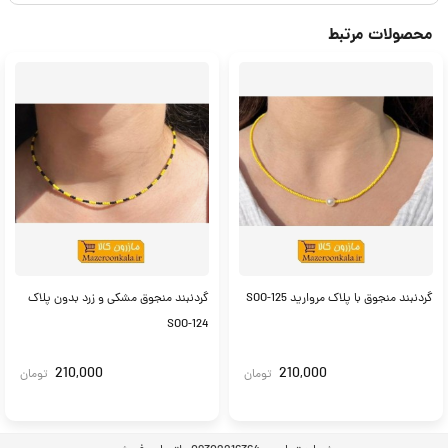
محصولات مرتبط
گردنبند منجوق با پلاک مروارید SOO-125
گردنبند منجوق مشکی و زرد بدون پلاک
SOO-124
210,000
210,000
تومان
تومان