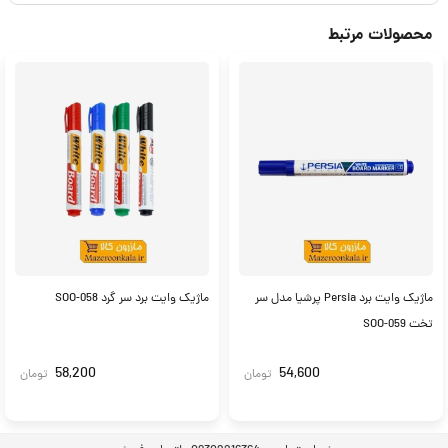
محصولات مرتبط
ماژیک وایت برد Persia پرشیا مدل سر
ماژیک وایت برد سر گرد SOO-058
تخت SOO-059
58,200
54,600
تومان
تومان