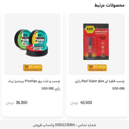
محصولات مرتبط
چسب قطره ای Razi Super glue رازی
چسب و لنت برق Prestige پرستیژ برند
SOO-086
رازی SOO-085
36,300
45,500
تومان
تومان
شماره تماس :
09302216364 واتساپ فروش