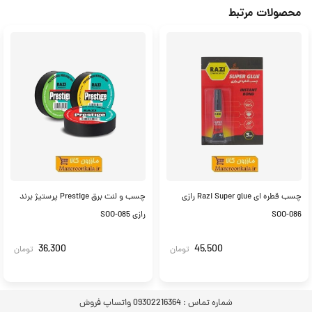
محصولات مرتبط
چسب قطره ای Razi Super glue رازی
چسب و لنت برق Prestige پرستیژ برند
SOO-086
رازی SOO-085
36,300
45,500
تومان
تومان
شماره تماس :
09302216364 واتساپ فروش