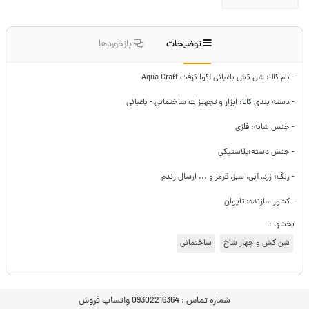
توضیحات
بازخوردها
- نام کالا: شن کش باغبانی آکوا کرفت Aqua Craft
- دسته بندی کالا: ابزار و تجهیزات ساختمانی - باغبانی
- جنس شانه: فلزی
- جنس دسته:پلاستیکی
- رنگ: زرد، آبی، سبز، قرمز و ... ارسال رندم
- کشور سازنده: تایوان
بخشها :
شن کش و چهار شاخ
ساختمانی
شماره تماس :
09302216364 واتساپ فروش