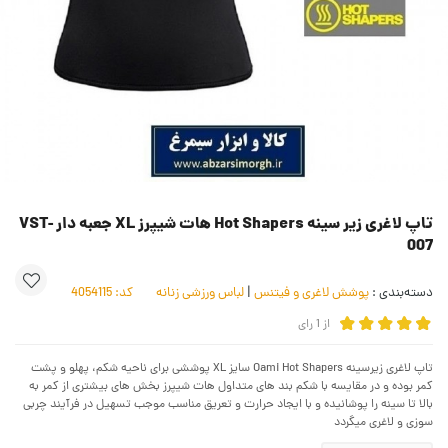
تاپ لاغری زیر سینه Hot Shapers هات شیپرز XL جعبه دار VST-
007
دسته‌بندی :
پوشش لاغری و فیتنس
|
لباس ورزشی زنانه
کد:
4054115
از
1
رای
تاپ لاغری زیرسینه Oami Hot Shapers سایز XL پوششی برای ناحیه شکم، پهلو و پشت
کمر بوده و در مقایسه با شکم بند های متداول هات شیپرز بخش های بیشتری از کمر به
بالا تا سینه را پوشانیده و با ایجاد حرارت و تعریق مناسب موجب تسهیل در فرآیند چربی
سوزی و لاغری میگردد