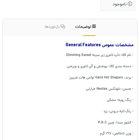
ناموجود
توضیحات
بازخوردها
مشخصات عمومی General Features
- نام کالا: تاپ لاغری زیر سینه Slimming Sweat
- دسته بندی کالا: پوشش و گن لاغری و ورزشی
- برند: Oami Hot Shapers اوآمی هات شیپرز
- جنس: نئوتکس Neotex حرارتی
- رنگ رویه: مشکی
- رنگ لایه درونی: زرد
- کشور مبدا: چین P.R.C
- وزن ناخالص: ۱۹۷ گرم