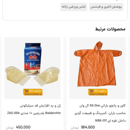
پوشش لاغری و فیتنس
لباس ورزشی زنانه
محصولات مرتبط
کاور و پانچو بارانی All One آل وان
ژل و پد افزایش قد سیلیکونی
مناسب باران، کمپینگ و طبیعت گردی
Belderchin بلدرچین ۱۰ عددی ZAG-004
داخل نقره ای NBK-011
450,000
964,600
تومان
تومان