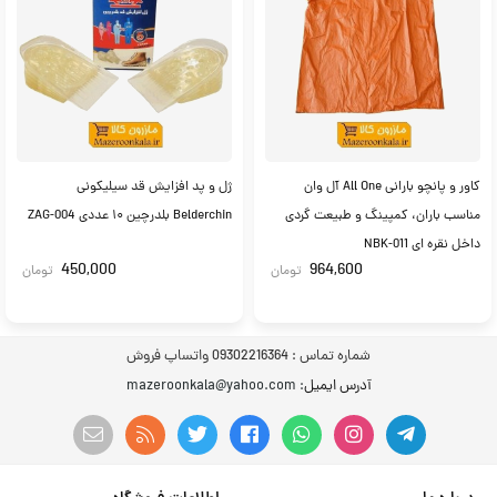
کاور و پانچو بارانی All One آل وان
ژل و پد افزایش قد سیلیکونی
مناسب باران، کمپینگ و طبیعت گردی
Belderchin بلدرچین ۱۰ عددی ZAG-004
داخل نقره ای NBK-011
450,000
964,600
تومان
تومان
شماره تماس :
09302216364 واتساپ فروش
آدرس ایمیل
: mazeroonkala@yahoo.com