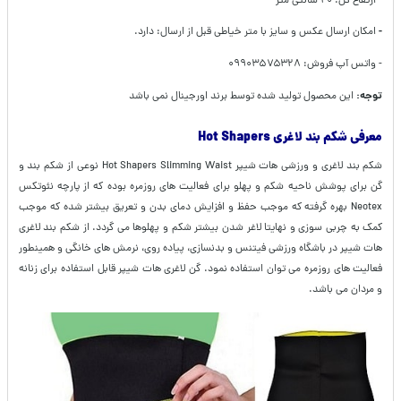
- ارتفاع کل: ۲۰ سانتی متر
-
امکان ارسال عکس و سایز با متر خیاطی قبل از ارسال: دارد.
- واتس آپ فروش: ۰۹۹۰۳۵۷۵۳۲۸
توجه:
این محصول تولید شده توسط برند اورجینال نمی باشد
معرفی شکم بند لاغری
Hot Shapers
شکم بند لاغری و ورزشی هات شیپر Hot Shapers Slimming Waist نوعی از شکم بند و
گن برای پوشش ناحیه شکم و پهلو برای فعالیت های روزمره بوده که از پارچه نئوتکس
Neotex بهره گرفته که موجب حفظ و افزایش دمای بدن و تعریق بیشتر شده که موجب
کمک به چربی سوزی و نهایتا لاغر شدن بیشتر شکم و پهلوها می گردد. از شکم بند لاغری
هات شیپر در باشگاه ورزشی فیتنس و بدنسازی، پیاده روی، نرمش های خانگی و همینطور
فعالیت های روزمره می توان استفاده نمود. گن لاغری هات شیپر قابل استفاده برای زنانه
و مردان می باشد.