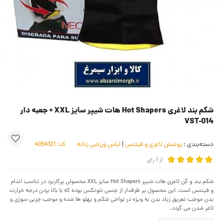
شکم بند لاغری Hot Shapers هات شیپر سایز XXL + جعبه دار
VST-014
دسته‌بندی :
پوشش لاغری و فیتنس
|
لباس ورزشی زنانه
کد:
4054121
از
1
رای
شکم بند و گن لاغری هات شیپر Hot Shapers سایز XXL محصولی پرکاربرد در تناسب اندام
و فیتنس است. این محصول پر طرفدار از جنس نئوتکس بوده که با بالا بردن درجه حرارت
بدن موجب تعریق زیاد بدن به ویژه در نواحی شکم و پهلو ها شده و موجب چربی سوزی و
لاغر شدن می گردد.