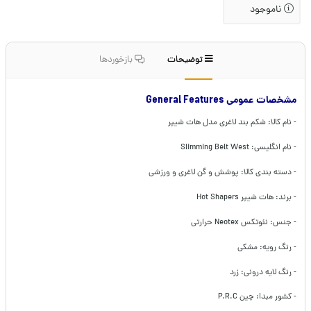
ناموجود
توضیحات
بازخوردها
مشخصات عمومی General Features
- نام کالا: شکم بند لاغری مدل هات شیپر
- نام انگلیسی: Slimming Belt West
- دسته بندی کالا: پوشش و گن لاغری و ورزشی
- برند: هات شیپر Hot Shapers
- جنس: نئوتکس Neotex حرارتی
- رنگ رویه: مشکی
- رنگ لایه درونی: زرد
- کشور مبدا: چین P.R.C