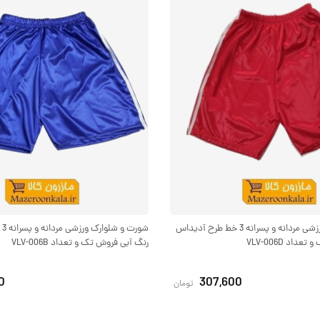
شورت و شلوارک ورزشی مردانه و پسرانه 3 خط طرح آدیداس
شو
اد VLV-006D
رنگ آبی فروش تک و تعداد VLV-006B
0
307,600
تومان