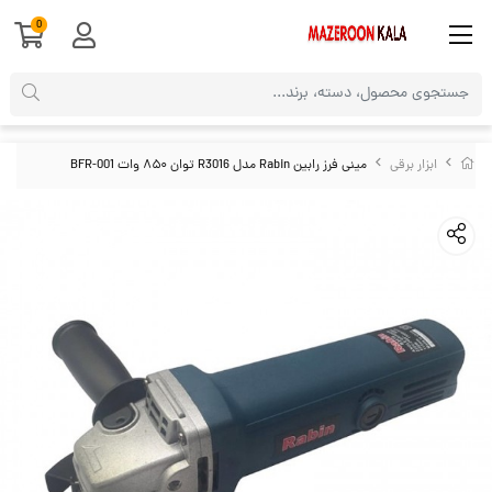
0
ابزار برقی
مینی فرز رابین Rabin مدل R3016 توان ۸۵۰ وات BFR-001