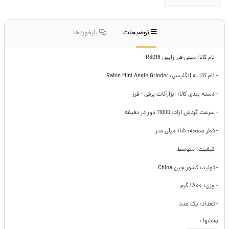
توضیحات
بازخوردها
- نام کالا: مینی فرز رابین R3016
- نام کالا به انگلیسی: Rabin Mini Angle Grinder
- دسته بندی کالا: ابزارآلات برقی - فرز
- سرعت گردش آزاد: 11000 دور در دقیقه
- قطر صفحه: ۱۱۵ میلی متر
- کیفیت: متوسط
- تولید: کشور چین China
- وزن: ۱۸۰۰ گرم
- تعداد: یک عدد
بخشها :