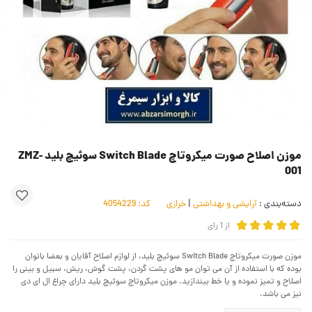
موزن اصلاح صورت میکروتاچ Switch Blade سوئیچ بلید ZMZ-
001
دسته‌بندی :
آرایشی و بهداشتی
|
خرازی
کد:
4054229
از
1
رای
موزن صورت میکروتاچ Switch Blade سوئیچ بلید، از لوازم اصلاح آقایان و بعضا بانوان
بوده که با استفاده از آن می توان مو های پشت گردن، پشت گوش، ریش، سبیل و بینی را
اصلاح و تمیز نموده و یا خط بیندازید. موزن میکروتاچ سوئیچ بلید دارای چراغ ال ای دی
نیز می باشد.