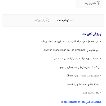
ناموجود
توضیحات
بازخوردها
ویژگی کلی کالا
- نام محصول: موزن اصلاح صورت میکروتاچ سوئیچ بلید
- نام انگلیسی: Switch Blade Head To Toe Groomer
- دسته بندی: ابزار و لوازم آرایش و پیرایش
- رنگ: نارنجی، قرمز و ... ارسال رندوم
- کشور تولید کننده: چین China
- بسته بندی: جعبه تولید کننده
- تعداد: یک عدد
اطلاعات فنی Tech. Information