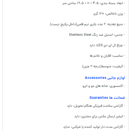
- ابعاد بسته بندی: ۴.۵ × ۱۱ × ۱۹.۵ سانتی متر
- وزن ناخالص: ۱۲۶ گرم
- منبع تغذیه: ۲ عدد باتری نیم قلمی(داخل پکیج نیست)
- جنس: استیل ضد زنگ Stainless Steel
- چراغ ال ای دی LED: دارد
- مناسب: آقایان و خانم ها
- کیفیت: متوسط(درجه ۲ چین)
لوازم جانبی Accessories
- اکسسوری: شانه های مو و ابرو
ضمانت ها Guaranties
- گارانتی سلامت فیزیکی هنگام تحویل: دارد
- آپشن ارسال عکس برای مشتری: دارد
- گارانتی مدت دار تولید کننده یا شرکتی: ندارد