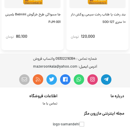
بند رخت یا طناب رخت سیمی روکش دار
جا مسواکی طرح خرگوش Belmini بلمینی
۱۰ متری SOO-127
PJM-001
80,100
120,000
تومان
تومان
شماره تماس :
09302216364 واتساپ فروش
آدرس ایمیل
: mazeroonkala@yahoo.com
درباره ما
اطلاعات فروشگاه
تماس با ما
مجله اینترنتی مازرون مگز