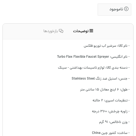
ناموجود
توضیحات
بازخوردها
- نام کالا: سرشیر آب توربو فلکس
- نام انگلیسی: Turbo Flex Flexible Faucet Spreyer
- دسته بندی کالا: لوازم تاسیسات بهداشتی - سینک
- جنس: استیل ضد زنگ Stainless Steel
- طول: ۶ اینچ معادل ۱۵ سانتی متر
- تنظیمات اسپری: ۲ حالته
- زاویه چرخش: ۳۶۰ درجه
- وزن ناخالص: ۹۱ گرم
- ساخت: کشور چین China