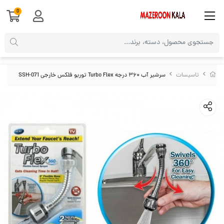
0
تاسیسات
سرشیر آب ۳۶۰ درجه Turbo Flex توربو فلکس خارجی SSH-071