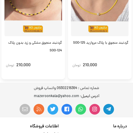
گردنبند منجوق با پلاک مروارید SOO-125
گردنبند منجوق مشکی و زرد بدون پلاک
SOO-124
210,000
210,000
تومان
تومان
شماره تماس :
09302216364 واتساپ فروش
آدرس ایمیل
: mazeroonkala@yahoo.com
درباره ما
اطلاعات فروشگاه