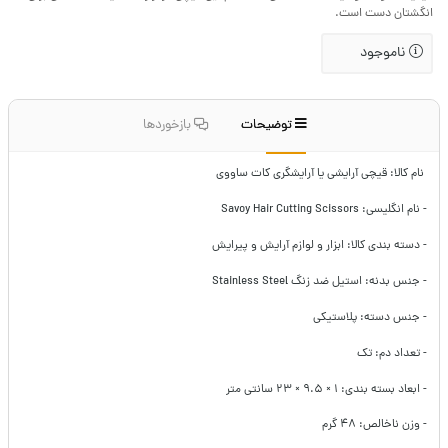
انگشتان دست است.
ناموجود
توضیحات
بازخوردها
نام کالا: قیچی آرایشی یا آرایشگری کات ساووی
- نام انگلیسی: Savoy Hair Cutting Scissors
- دسته بندی کالا: ابزار و لوازم آرایش و پیرایش
- جنس بدنه: استیل ضد زنگ Stainless Steel
- جنس دسته: پلاستیکی
- تعداد دم: تک
- ابعاد بسته بندی: ۱ × ۹.۵ × ۲۳ سانتی متر
- وزن ناخالص: ۴۸ گرم