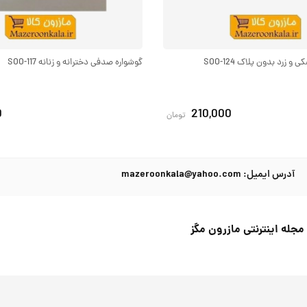
 زرد بدون پلاک SOO-124
گوشواره صدفی دخترانه و زنانه SOO-117
0
210,000
تومان
آدرس ایمیل: mazeroonkala@yahoo.com
مجله اینترنتی مازرون مگز