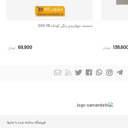
دستبند مرواریدی رنگی کودک SOO-116
69,900
138,60
تومان
تومان
فروشگاه ساخته شده با شاپفا