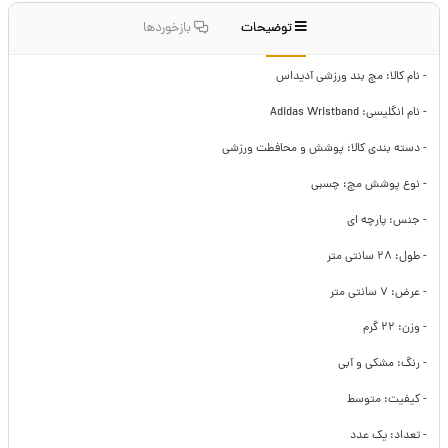
توضیحات
بازخوردها
- نام کالا: مچ بند ورزشی آدیداس
- نام انگلیسی: Adidas Wristband
- دسته بندی کالا: پوشش و محافطت ورزشی
- نوع پوشش مچ: چسبی
- جنس: پارچه ای
- طول: ۲۸ سانتی متر
- عرض: ۷ سانتی متر
- وزن: ۲۲ گرم
- رنگ: مشکی و آبی
- کیفیت: متوسط
- تعداد: یک عدد