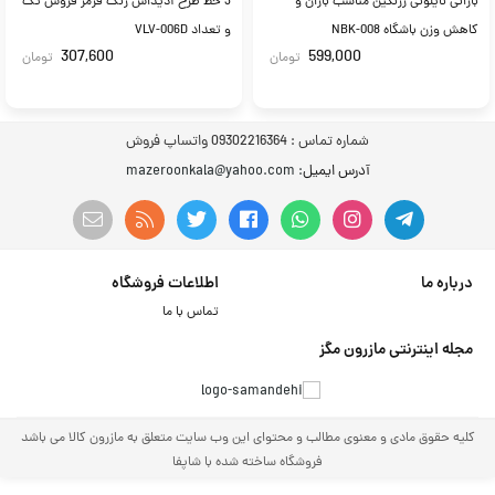
بارانی نایلونی زرنگین مناسب باران و
3 خط طرح آدیداس رنگ قرمز فروش تک
کاهش وزن باشگاه NBK-008
و تعداد VLV-006D
307,600
599,000
تومان
تومان
شماره تماس :
09302216364 واتساپ فروش
آدرس ایمیل
: mazeroonkala@yahoo.com
درباره ما
اطلاعات فروشگاه
تماس با ما
مجله اینترنتی مازرون مگز
کلیه حقوق مادی و معنوی مطالب و محتوای این وب سایت متعلق به مازرون کالا می باشد
فروشگاه ساخته شده با شاپفا