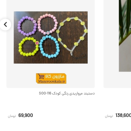
دستبند مرواریدی رنگی کودک SOO-116
69,900
138,60
تومان
تومان