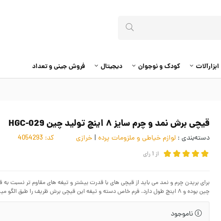
ابزارآلات
کودک و نوجوان
دیجیتال
فروش جینی و تعداد
قیچی برش نمد و چرم سایز ۸ اینچ تولید چین HGC-029
دسته‌بندی :
لوازم خیاطی و ملزومات پرده
|
خرازی
کد:
4054293
از
1
رای
برای بریدن چرم و نمد می باید از قیچی های با قدرت بیشتر و تیغه های مقاوم تر نسبت به
چین بوده و ۸ اینچ طول دارد. فرم خاص دسته و تیغه این قیچی برش ظریف را طبق الگو میسر می کند.
ناموجود