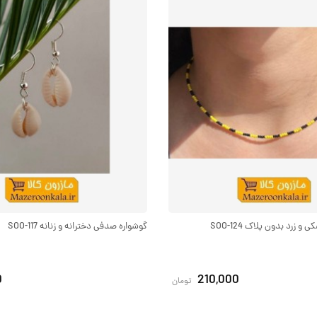
 زرد بدون پلاک SOO-124
گوشواره صدفی دخترانه و زنانه SOO-117
0
210,000
تومان