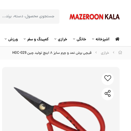
آشپزخانه
خانگی
خرازی
کمپینگ و سفر
ورزش
خرازی
قیچی برش نمد و چرم سایز ۸ اینچ تولید چین HGC-029