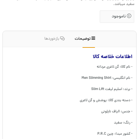
سفید میباشد.
ناموجود
توضیحات
بازخوردها
اطلاعات خلاصه کالا
- نام کالا: گن لاغری مردانه
- نام انگلیسی: Men Slimming Shirt
- برند: اسلیم لیفت Slim Lift
- دسته بندی کالا: پوشش و گن لاغری
- جنس: الیاف نایلونی
- رنگ: سفید
- کشور مبدا: چین P.R.C