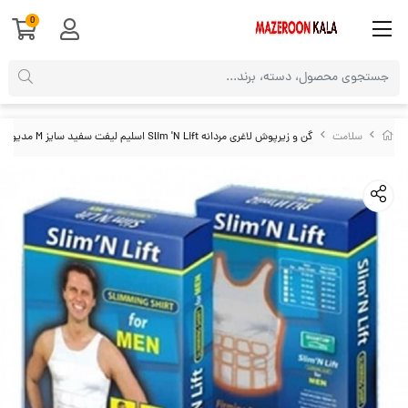
0
سلامت
گن و زیرپوش لاغری مردانه Slim 'N Lift اسلیم لیفت سفید سایز M مدیوم VST-018