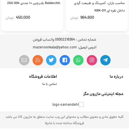
مناسب باران، کمپینگ و طبیعت گردی
Belderchin بلدرچین ۱۰ عددی ZAG-004
داخل نقره ای NBK-011
450,000
964,600
تومان
تومان
شماره تماس :
09302216364 واتساپ فروش
آدرس ایمیل
: mazeroonkala@yahoo.com
درباره ما
اطلاعات فروشگاه
تماس با ما
مجله اینترنتی مازرون مگز
کلیه حقوق مادی و معنوی مطالب و محتوای این وب سایت متعلق به مازرون کالا می باشد
فروشگاه ساخته شده با شاپفا