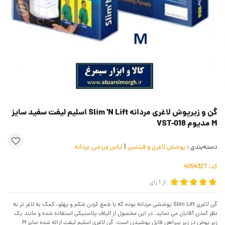
گن و زیرپوش لاغری مردانه Slim 'N Lift اسلیم لیفت سفید سایز
M مدیوم VST-018
دسته‌بندی :
پوشش لاغری و فیتنس
|
لباس ورزشی مردانه
کد:
4054327
از
1
رای
گن لاغری Slim Lift پوششی مردانه بوده که با جمع کردن شکم و پهلو، کمک به لاغر تر به
نظر آمدن آقایان می نماید. در این محصول از الیاف پلاستیکی استفاده شده و مانند یک
زیر پوش در زیر پیراهن قابل پوشیدن است. گن لاغری اسلیم لیفت ارائه شده سایز M