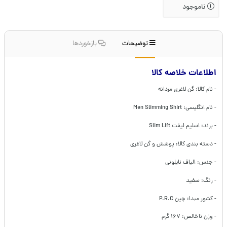
ناموجود
توضیحات
بازخوردها
اطلاعات خلاصه کالا
- نام کالا: گن لاغری مردانه
- نام انگلیسی: Men Slimming Shirt
- برند: اسلیم لیفت Slim Lift
- دسته بندی کالا: پوشش و گن لاغری
- جنس: الیاف نایلونی
- رنگ: سفید
- کشور مبدا: چین P.R.C
- وزن ناخالص: ۱۶۷ گرم