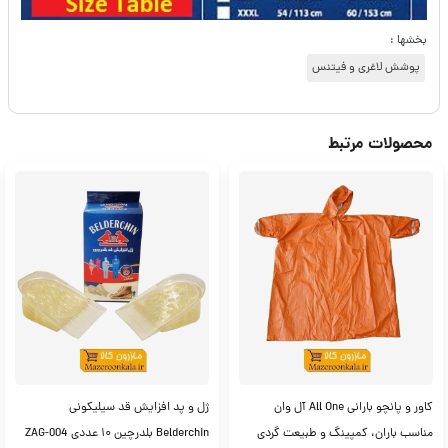
بخشها :
پوشش لاغری و فیتنس
محصولات مرتبط
کاور و پانچو بارانی All One آل وان
ژل و پد افزایش قد سیلیکونی
مناسب باران، کمپینگ و طبیعت گردی
Belderchin بلدرچین ۱۰ عددی ZAG-004