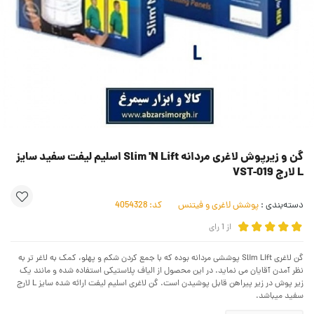
گن و زیرپوش لاغری مردانه Slim 'N Lift اسلیم لیفت سفید سایز
L لارج VST-019
دسته‌بندی :
پوشش لاغری و فیتنس
کد:
4054328
از
1
رای
گن لاغری Slim Lift پوششی مردانه بوده که با جمع کردن شکم و پهلو، کمک به لاغر تر به
نظر آمدن آقایان می نماید. در این محصول از الیاف پلاستیکی استفاده شده و مانند یک
زیر پوش در زیر پیراهن قابل پوشیدن است. گن لاغری اسلیم لیفت ارائه شده سایز L لارج
سفید میباشد.