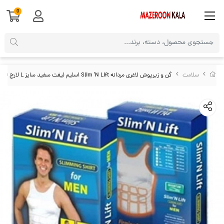
0
سلامت
گن و زیرپوش لاغری مردانه Slim 'N Lift اسلیم لیفت سفید سایز L لارج VST-019