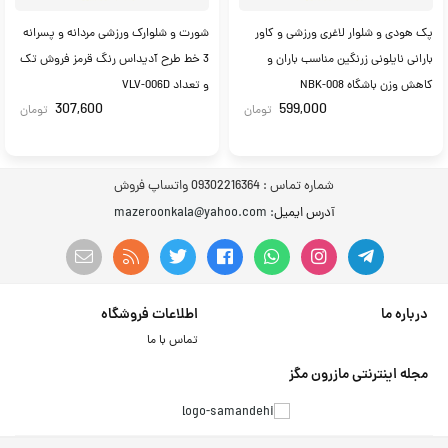
پک هودی و شلوار لاغری ورزشی و کاور
شورت و شلوارک ورزشی مردانه و پسرانه
بارانی نایلونی زرنگین مناسب باران و
3 خط طرح آدیداس رنگ قرمز فروش تک
کاهش وزن باشگاه NBK-008
و تعداد VLV-006D
307,600
599,000
تومان
تومان
شماره تماس :
09302216364 واتساپ فروش
آدرس ایمیل
: mazeroonkala@yahoo.com
درباره ما
اطلاعات فروشگاه
تماس با ما
مجله اینترنتی مازرون مگز