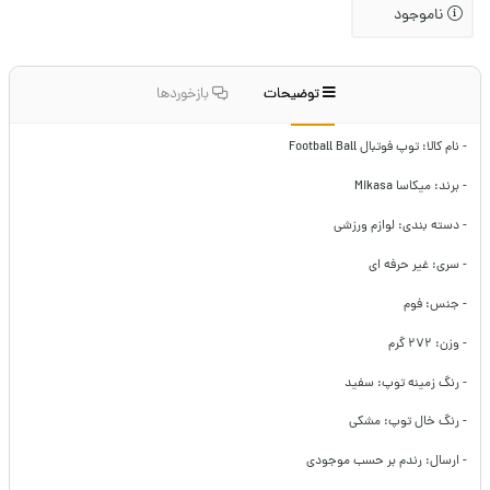
ناموجود
توضیحات
بازخوردها
- نام کالا: توپ فوتبال Football Ball
- برند: میکاسا Mikasa
- دسته بندی: لوازم ورزشی
- سری: غیر حرفه ای
- جنس: فوم
- وزن: ۲۷۲ گرم
- رنگ زمینه توپ: سفید
- رنگ خال توپ: مشکی
- ارسال: رندم بر حسب موجودی