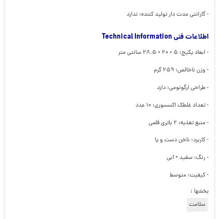
- گارانتی مدت دار تولید کننده: ندارد
اطلاعات فنی Technical Information
- ابعاد پکیج: ۵ × ۲۰ × ۲۸.۵ سانتی متر
- وزن ناخالص: ۲۵۹ گرم
- طراحی ارگونومی: دارد
- تعداد غلطک اکسسوری: ۱۰ عدد
- منبع تغذیه: ۲ باتری قلمی
- کاربرد: ناخن دست و پا
- رنگ: سفید + آبی
- کیفیت: متوسط
بخشها :
سلامت