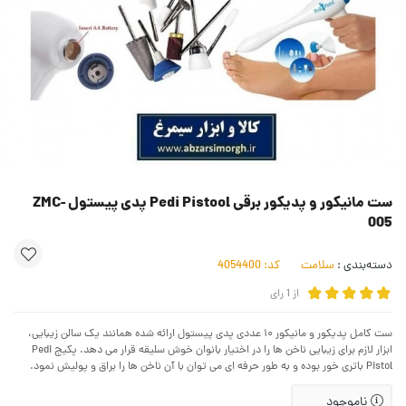
ست مانیکور و پدیکور برقی Pedi Pistool پدی پیستول ZMC-
005
دسته‌بندی :
سلامت
کد:
4054400
از
1
رای
ست کامل پدیکور و مانیکور ۱۰ عددی پدی پیستول ارائه شده همانند یک سالن زیبایی،
ابزار لازم برای زیبایی ناخن ها را در اختیار بانوان خوش سلیقه قرار می دهد. پکیج Pedi
Pistol باتری خور بوده و به طور حرفه ای می توان با آن ناخن ها را براق و پولیش نمود.
ناموجود