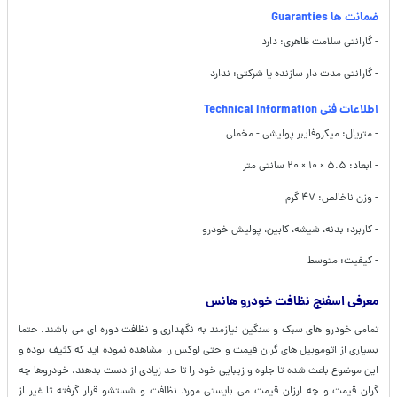
ضمانت ها Guaranties
- گارانتی سلامت ظاهری: دارد
- گارانتی مدت دار سازنده یا شرکتی: ندارد
اطلاعات فنی Technical Information
- متریال: میکروفایبر پولیشی - مخملی
- ابعاد: ۵.۵ × ۱۰ × ۲۰ سانتی متر
- وزن ناخالص: ۴۷ گرم
- کاربرد: بدنه، شیشه، کابین، پولیش خودرو
- کیفیت: متوسط
معرفی اسفنج نظافت خودرو هانس
تمامی خودرو های سبک و سنگین نیازمند به نگهداری و نظافت دوره ای می باشند. حتما
بسیاری از اتوموبیل های گران قیمت و حتی لوکس را مشاهده نموده اید که کثیف بوده و
این موضوع باعث شده تا جلوه و زیبایی خود را تا حد زیادی از دست بدهند. خودروها چه
گران قیمت و چه ارزان قیمت می بایستی مورد نظافت و شستشو قرار گرفته تا غیر از