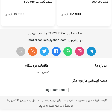
شنیا SOO-090
میکروفایبر اعلا SOO-089
180,200
153,900
تومان
تومان
شماره تماس :
09302216364 واتساپ فروش
آدرس ایمیل
: mazeroonkala@yahoo.com
درباره ما
اطلاعات فروشگاه
تماس با ما
مجله اینترنتی مازرون مگز
کلیه حقوق مادی و معنوی مطالب و محتوای این وب سایت متعلق به مازرون کالا می باشد
فروشگاه ساخته شده با شاپفا