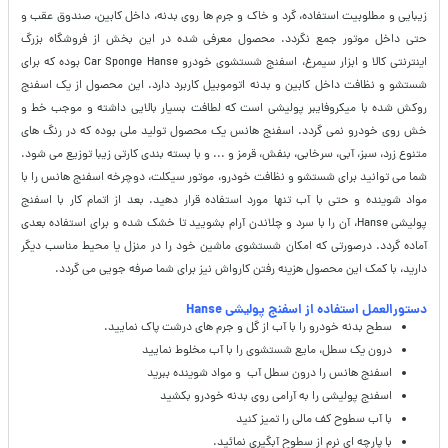
زیبایی و مطلوبیت استفاده، گرد و خاک و جرم ها روی بدنه، داخل کابین، صندوق عقب و
حتی داخل موتور جمع نگردد. محصول معرفی شده در این بخش از فروشگاه بزرگ
اینترنتی کالا و ابزار سیمرغ، اسفنج شستشوی خودرو Car Sponge Hanse بوده که برای
شستشو و نظافت داخل کابین و بدنه اتوموبیل کاربرد دارد. این محصول از یک اسفنج
روکش شده با میکروفایبر پولیشی است که لطافت بسیار بالایی داشته و موجب خط و
خش روی خودرو نمی گردد. اسفنج هانس یک محصول تولید ملی بوده که در رنگ های
متنوع زرد، سبز، آبی، سرخابی، بنفش، قرمز و ... و با بسته بندی کارتی زیبا توزیع می شود.
شما می توانید برای شستشو و نظافت خودرو، موتور سیکلت، دوچرخه اسفنج هانس را با
مواد شوینده و حتی با آب تنها مورد استفاده قرار دهید. بعد از اتمام کار با اسفنج
پولیشی Hanse، آن را با سرد و چلاندن آرام بشویید تا خشک شده و برای استفاده بعدی
آماده گردد. درصورتی که امکان شستشوی ماشین خود را در منزل یا محیط مناسب دیگر
دارید، با کمک این محصول هزینه رفتن کارواش نیز برای شما صرفه جویی می گردد.
دستورالعمل استفاده از اسفنج پولیشی Hanse
سطح بدنه خودرو را با آب از گل و جرم های درشت پاک نمایید.
درون یک سطل، مایع شستشوی را با آب مخلوط نمایید
اسفنج هانس را درون سطل آب و مواد شوینده ببرید
اسفنج پولیشی را به آرامی روی بدنه خودرو بکشید
با آب سطوح کف مالی را تمیز کنید
با پارچه ای نرم از سطوح آبگیری نمائید.