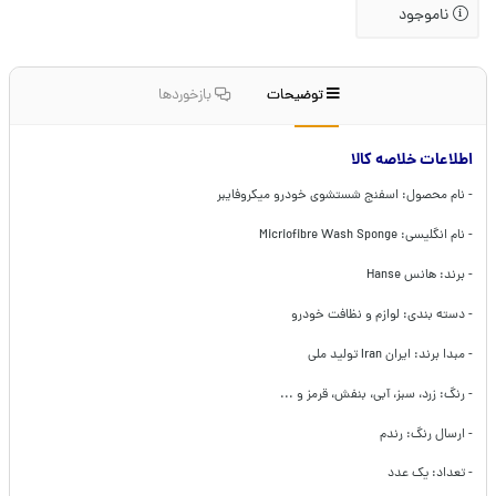
ناموجود
توضیحات
بازخوردها
اطلاعات خلاصه کالا
- نام محصول: اسفنج شستشوی خودرو میکروفایبر
- نام انگلیسی: Micriofibre Wash Sponge
- برند: هانس Hanse
- دسته بندی: لوازم و نظافت خودرو
- مبدا برند: ایران Iran تولید ملی
- رنگ: زرد، سبز، آبی، بنفش، قرمز و ...
- ارسال رنگ: رندم
- تعداد: یک عدد