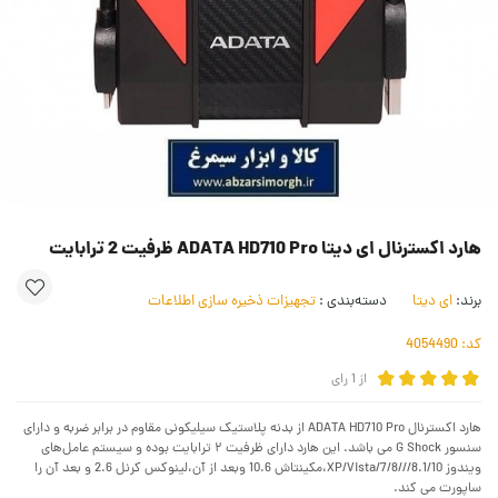
هارد اکسترنال ای دیتا ADATA HD710 Pro ظرفیت 2 ترابایت
برند:
ای دیتا
دسته‌بندی :
تجهیزات ذخیره سازی اطلاعات
کد:
4054490
از
1
رای
هارد اکسترنال ADATA HD710 Pro از بدنه پلاستیک سیلیکونی مقاوم در برابر ضربه و دارای
سنسور G Shock می باشد. این هارد دارای ظرفیت ۲ ترابایت بوده و سیستم عامل‌های
ویندوز XP/Vista/7/8///8.1/10،مکینتاش 10.6 وبعد از آن،لینوکس کرنل 2.6 و بعد آن را
ساپورت می کند.