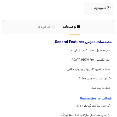
ناموجود
توضیحات
بازخوردها
مشخصات عمومی General Features
- نام محصول: هارد اکسترنال ای دیتا
- نام انگلیسی: ADATA HD710 Pro
- دسته بندی: کامپیوتر و لوازم جانبی
- کشور سازنده: چین China
- تعداد: یک عدد
ضمانت ها Guaranties
- گارانتی سلامت فیزیکی: دارد
- گارانتی مدت دار سازنده: ۴۸ ماهه آونگ