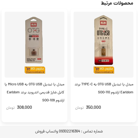
محصولات مرتبط
مبدل یا تبدیل OTG USB به TYPE-C برند
مبدل یا تبدیل OTG USB به Micro USB یا
Earldom ارلدوم SOO-110
کابل شارژ قدیمی اندروید برند Earldom
ارلدوم SOO-109
308,000
350,000
تومان
تومان
شماره تماس :
09302216364 واتساپ فروش