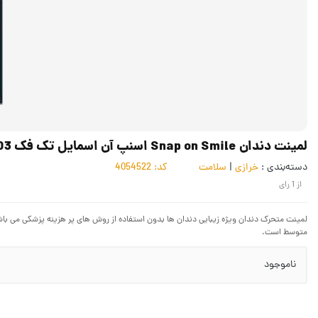
لمینت دندان Snap on Smile اسنپ آن اسمایل تک فک ZDD-003
دسته‌بندی :
خرازی
|
سلامت
کد:
4054522
از
1
رای
متوسط است.
ناموجود