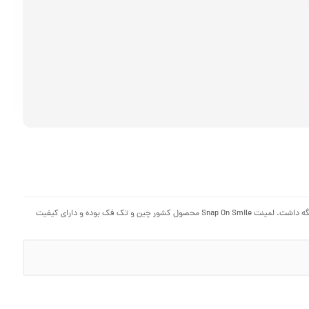
لمینت متحرک دندان ویژه زیبایی دندان ها بدون استفاده از روش های پر هزینه پزشکی می باشد. با لمینت می توان دندان های بد رنگ، آسیب دیده و یا فواصل خالی بین دندان ها را مخفی نگه داشت. لمینت Snap On Smile محصول کشور چین و تک فک بوده و دارای کیفیت