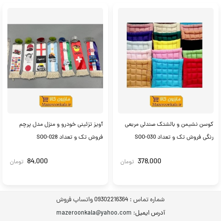
کوسن نشیمن و بالشتک صندلی مربعی
آویز تزئینی خودرو و منزل مدل پرچم
رنگی فروش تک و تعداد SOO-030
فروش‌ تک و تعداد SOO-028
84,000
378,000
تومان
تومان
شماره تماس :
09302216364 واتساپ فروش
آدرس ایمیل
: mazeroonkala@yahoo.com