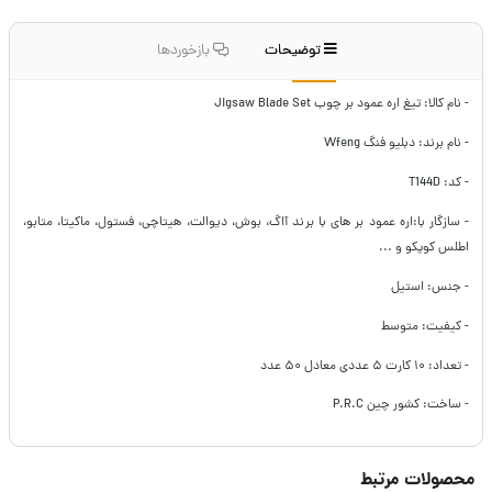
توضیحات
بازخوردها
- نام کالا: تیغ اره عمود بر چوب Jigsaw Blade Set
- نام برند: دبلیو فنگ Wfeng
- کد: T144D
- سازگار با:اره عمود بر های با برند آاگ، بوش، دیوالت، هیتاچی، فستول، ماکیتا، متابو،
اطلس کوپکو و ...
- جنس: استیل
- کیفیت: متوسط
- تعداد: ۱۰ کارت ۵ عددی معادل ۵۰ عدد
- ساخت: کشور چین P.R.C
محصولات مرتبط