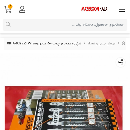
0
فروش جینی و تعداد
تیغ اره عمود بر چوب ۵۰ عددی Wfeng کد: OBTA-002