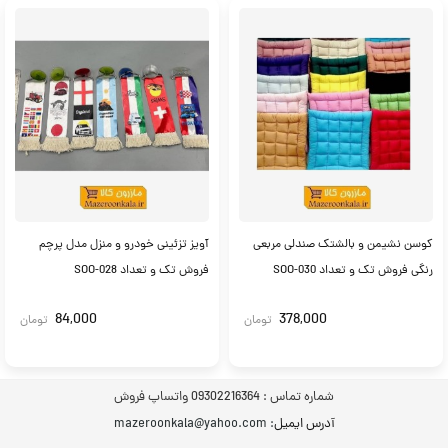
کوسن نشیمن و بالشتک صندلی مربعی
آویز تزئینی خودرو و منزل مدل پرچم
رنگی فروش تک و تعداد SOO-030
فروش‌ تک و تعداد SOO-028
84,000
378,000
تومان
تومان
شماره تماس :
09302216364 واتساپ فروش
آدرس ایمیل
: mazeroonkala@yahoo.com