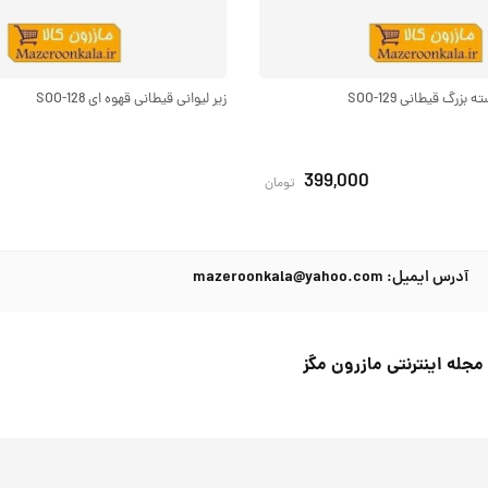
زرگ قیطانی SOO-129
زیر لیوانی قیطانی قهوه ای SOO-128
399,000
تومان
آدرس ایمیل: mazeroonkala@yahoo.com
مجله اینترنتی مازرون مگز