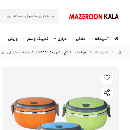
آشپزخانه
خانگی
خرازی
کمپینگ و سفر
ورزش
آشپزخانه
ظرف غذا یا لانچ باکس Lunch Box یک طبقه ۷۰۰ میلی لیتر HZF-004