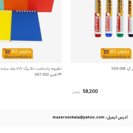
SOO-05
دفترچه یادداشت ۵۰ بر
PP فنری ODT-002
58,200
تومان
آدرس ایمیل: mazeroonkala@yahoo.com