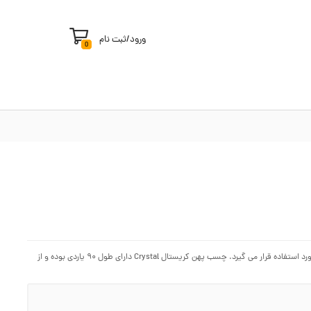
ورود
/
ثبت نام
0
چسب پهن نوعی چسب نواری بوده که با پهنای مناسب، برای بسته بندی کارتن و باکس ها مورد استفاده قرار می گیرد. چسب پهن کریستال Crystal دارای طول ۹۰ یاردی بوده و از