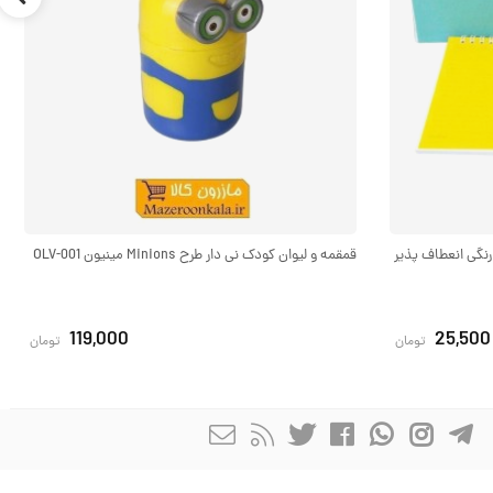
گ ۱/۱۶ جلد ساده رنگی انعطاف پذیر
قمقمه و لیوان کودک نی دار طرح Minions مینیون OLV-001
119,000
25,500
تومان
تومان