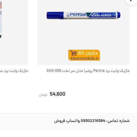
ماژیک وایت برد Persia پرشیا مدل سر تخت SOO-059
ماژیک وایت برد سر گرد 8
54,600
تومان
شماره تماس:
09302216364 واتساپ فروش