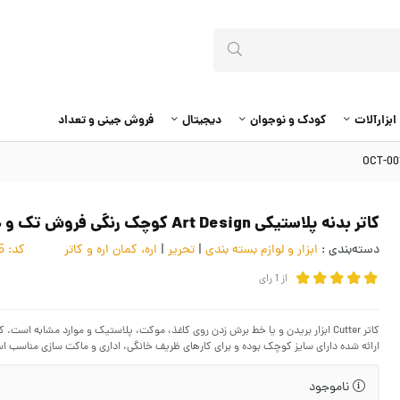
ابزارآلات
کودک و نوجوان
دیجیتال
فروش جینی و تعداد
کاتر بدنه پلاستیکی Art Design کوچک رنگی فروش تک و جینی OCT-001
دسته‌بندی :
ابزار و لوازم بسته بندی
|
تحریر
|
اره، کمان اره و کاتر
کد:
4055735
از
1
رای
کاتر Cutter ابزار بریدن و یا خط برش زدن روی کاغذ، موکت، پلاستیک و موارد مشابه اس
ارائه شده دارای سایز کوچک بوده و برای کارهای ظریف خانگی، اداری و ماکت سازی مناسب ا
ناموجود