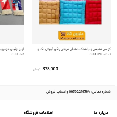
کوسن نشیمن و بالشتک صندلی مربعی رنگی فروش تک و
آویز تزئینی خودرو
تعداد SOO-030
SOO-028
378,000
تومان
شماره تماس:
09302216364 واتساپ فروش
درباره ما
اطلاعات فروشگاه