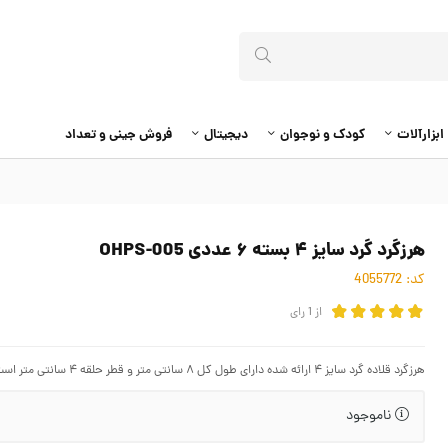
ابزارآلات
کودک و نوجوان
دیجیتال
فروش جینی و تعداد
هرزگرد گرد سایز ۴ بسته ۶ عددی OHPS-005
کد:
4055772
از
1
رای
هرزگرد قلاده گرد سایز ۴ ارائه شده دارای طول کل ۸ سانتی متر و قطر حلقه ۴ سانتی متر است. این هرزگرد گرد فلزی دارای کیفیت و قیمت مناسب است.
ناموجود