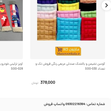
کوسن نشیمن و بالشتک صندلی مربعی رنگی فروش تک و
آویز تزئینی خودرو
تعداد SOO-030
SOO-028
378,000
تومان
شماره تماس:
09302216364 واتساپ فروش