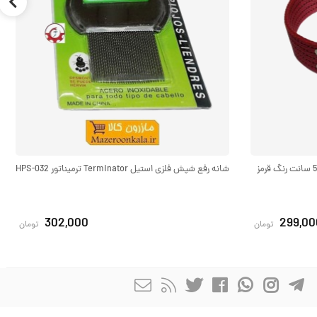
قلاده گردنی سگ برزنتی بزرگ و پهن عرض 5 سانت رنگ قرمز
شانه رفع شپش فلزی استیل Terminator ترمیناتور HPS-032
302,000
299,00
تومان
تومان