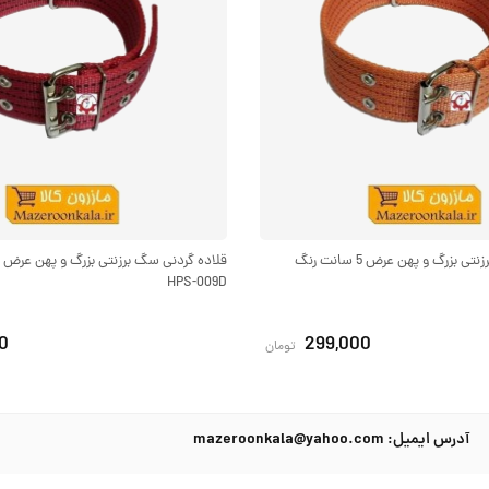
قلاده گردنی سگ برزنتی بزرگ و پهن عرض 5 سانت رنگ
HPS-009D
0
299,000
تومان
آدرس ایمیل: mazeroonkala@yahoo.com