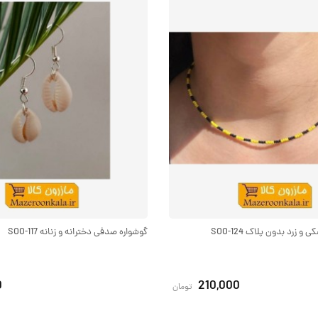
 زرد بدون پلاک SOO-124
گوشواره صدفی دخترانه و زنانه SOO-117
0
210,000
تومان