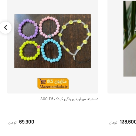
دستبند مرواریدی رنگی کودک SOO-116
69,900
138,60
تومان
تومان