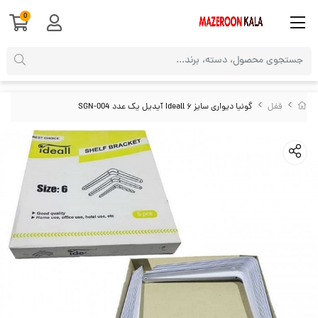
0
قفل
گونیا دیواری سایز ۶ Ideall آیدیل یک عدد SGN-004