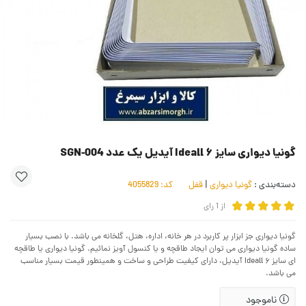
گونیا دیواری سایز ۶ Ideall آیدیل یک عدد SGN-004
دسته‌بندی :
گونیا دیواری
|
قفل
کد:
4055829
از
1
رای
گونیا دیواری جز ابزار پر کاربرد در هر خانه، اداره، هتل، گلخانه می باشد. با نصب بسیار
ساده گونیا دیواری می توان ایجاد طاقچه و یا کنسول آویز نمائیم. گونیا دیواری یا طاقچه
ای سایز ۶ Ideall آیدیل، دارای کیفیت طراحی و ساخت و همینطور قیمت بسیار مناسب
می باشد.
ناموجود