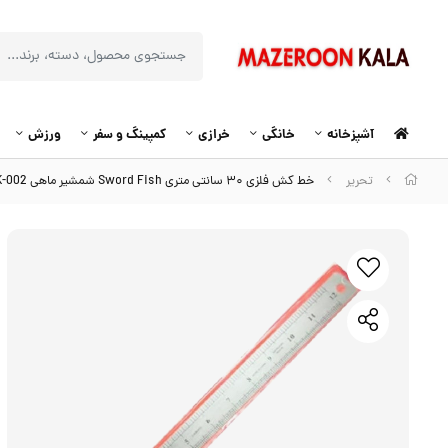
آشپزخانه
خانگی
خرازی
کمپینگ و سفر
ورزش
تحریر
خط کش فلزی ۳۰ سانتی متری Sword Fish شمشیر ماهی OKK-002