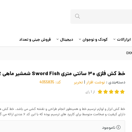
ابزارآلات
کودک و نوجوان
دیجیتال
فروش جینی و تعداد
خط کش فلزی ۳۰ سانتی متری Sword Fish شمشیر ماهی OKK-002
دسته‌بندی :
نوشت افزار
|
تحریر
کد:
4055835
از
1
رای
دارای کیفیت و ضخامت متوسط برای کاربرد های ترسیم بوده که با این کد ۶ عددی ارائه می گردد.
ناموجود