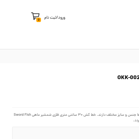
ورود
/
ثبت نام
0
خط کش ابزار و لوازم ترسیم خط و همینطور انجام طراحی و نقشه کشی می باشد. خط کش ها جنس و سایز مختلف دارند. خط کش ۳۰ سانتی متری فلزی شمشیر ماهی Sword Fish