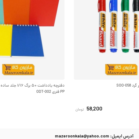
SOO-05
دفترچه یادداشت ۵۰ بر
PP فنری ODT-002
58,200
تومان
آدرس ایمیل: mazeroonkala@yahoo.com