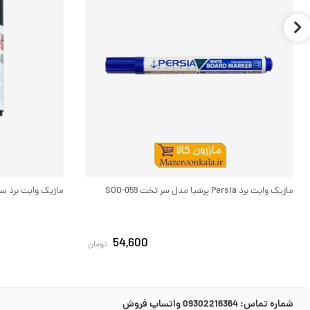
ماژیک وایت برد Persia پرشیا مدل سر تخت SOO-059
ماژیک وایت برد سر گرد 8
54,600
تومان
شماره تماس:
09302216364 واتساپ فروش