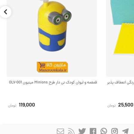
گ ۱/۱۶ جلد ساده رنگی انعطاف پذیر
قمقمه و لیوان کودک نی دار طرح Minions مینیون OLV-001
119,000
25,500
تومان
تومان