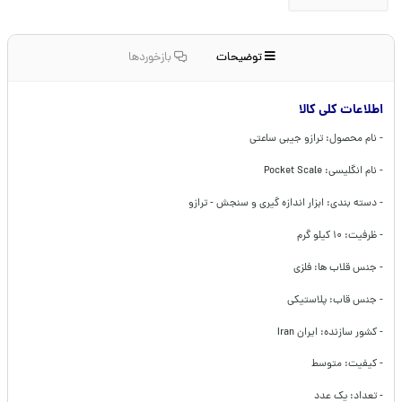
توضیحات
بازخوردها
اطلاعات کلی کالا
- نام محصول: ترازو جیبی ساعتی
- نام انگلیسی: Pocket Scale
- دسته بندی: ابزار اندازه گیری و سنجش - ترازو
- ظرفیت: ۱۰ کیلو گرم
- جنس قلاب ها: فلزی
- جنس قاب: پلاستیکی
- کشور سازنده: ایران Iran
- کیفیت: متوسط
- تعداد: یک عدد