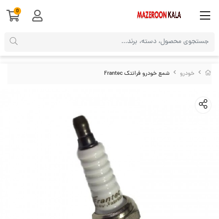
0
خودرو
شمع خودرو فرانتک Frantec