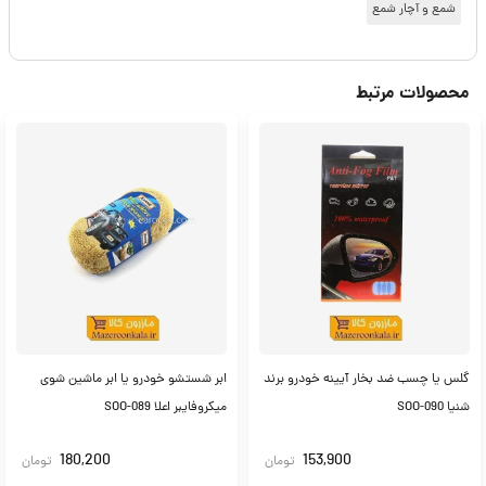
شمع و آچار شمع
محصولات مرتبط
گلس یا چسب ضد بخار آیینه خودرو برند
ابر شستشو خودرو یا ابر ماشین شوی
شنیا SOO-090
میکروفایبر اعلا SOO-089
180,200
153,900
تومان
تومان